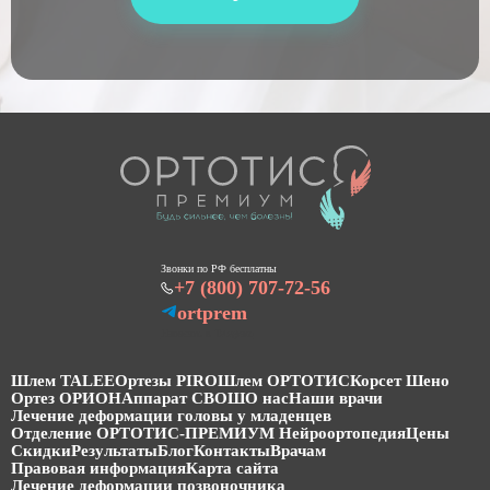
Звонки по РФ бесплатны
+7 (800) 707-72-56
ortprem
Написать в Telegram
Шлем TALEE
Ортезы PIRO
Шлем ОРТОТИС
Корсет Шено
Ортез ОРИОН
Аппарат СВОШ
О нас
Наши врачи
Лечение деформации головы у младенцев
Отделение ОРТОТИС-ПРЕМИУМ Нейроортопедия
Цены
Скидки
Результаты
Блог
Контакты
Врачам
Правовая информация
Карта сайта
Лечение деформации позвоночника