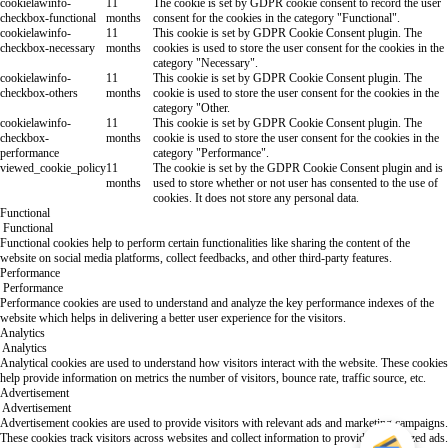
cookielawinfo-
11
The cookie is set by GDPR cookie consent to record the user
checkbox-functional
months
consent for the cookies in the category "Functional".
cookielawinfo-
11
This cookie is set by GDPR Cookie Consent plugin. The
checkbox-necessary
months
cookies is used to store the user consent for the cookies in the
category "Necessary".
cookielawinfo-
11
This cookie is set by GDPR Cookie Consent plugin. The
checkbox-others
months
cookie is used to store the user consent for the cookies in the
category "Other.
cookielawinfo-
11
This cookie is set by GDPR Cookie Consent plugin. The
checkbox-
months
cookie is used to store the user consent for the cookies in the
performance
category "Performance".
viewed_cookie_policy
11
The cookie is set by the GDPR Cookie Consent plugin and is
months
used to store whether or not user has consented to the use of
cookies. It does not store any personal data.
Functional
Functional
Functional cookies help to perform certain functionalities like sharing the content of the
website on social media platforms, collect feedbacks, and other third-party features.
Performance
Performance
Performance cookies are used to understand and analyze the key performance indexes of the
website which helps in delivering a better user experience for the visitors.
Analytics
Analytics
Analytical cookies are used to understand how visitors interact with the website. These cookies
help provide information on metrics the number of visitors, bounce rate, traffic source, etc.
Advertisement
Advertisement
Advertisement cookies are used to provide visitors with relevant ads and marketing campaigns.
These cookies track visitors across websites and collect information to provide customized ads.