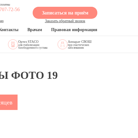
сплатны
 707-72-56
Записаться на приём
Заказать обратный звонок
ram
Контакты
Врачам
Правовая информация
Ортез STACO
Аппарат СВОШ
для стабилизации
при спастических
тазобедренного сустава
заболеваниях
Ы ФОТО 19
сяцев