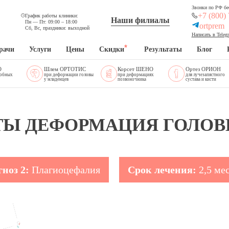
Звонки по РФ бе
+7 (800)
График работы клиники:
Наши филиалы
Пн — Пт: 09:00 – 18:00
ortprem
Сб, Вс, праздники: выходной
Написать в Teleg
рачи
Услуги
Цены
Скидки
Результаты
Блог
O
Шлем ОРТОТИС
Корсет ШЕНО
Ортез ОРИОН
добных
при деформации головы
при деформациях
для лучезапястного
у младенцев
позвоночника
сустава и кисти
ТЫ ДЕФОРМАЦИЯ ГОЛОВ
гноз 2:
Плагиоцефалия
Срок лечения:
2,5 ме