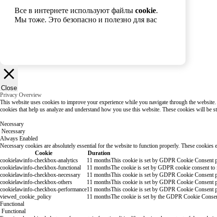
Все в интернете используют файлы
cookie
.
Мы тоже. Это безопасно и полезно для вас
Хорошо
Close
Privacy Overview
This website uses cookies to improve your experience while you navigate through the website. Ou
cookies that help us analyze and understand how you use this website. These cookies will be s
Necessary
Necessary
Always Enabled
Necessary cookies are absolutely essential for the website to function properly. These cookies e
Cookie
Duration
cookielawinfo-checkbox-analytics
11 months
This cookie is set by GDPR Cookie Consent plu
cookielawinfo-checkbox-functional
11 months
The cookie is set by GDPR cookie consent to r
cookielawinfo-checkbox-necessary
11 months
This cookie is set by GDPR Cookie Consent plu
cookielawinfo-checkbox-others
11 months
This cookie is set by GDPR Cookie Consent plu
cookielawinfo-checkbox-performance
11 months
This cookie is set by GDPR Cookie Consent plu
viewed_cookie_policy
11 months
The cookie is set by the GDPR Cookie Consent p
Functional
Functional