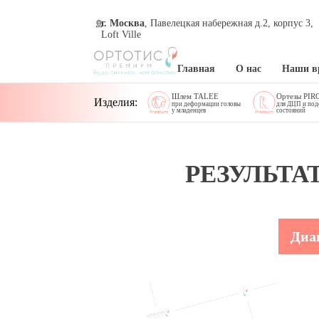
г. Москва
, Павелецкая набережная д.2, корпус 3,
Loft Ville
Главная
О нас
Наши в
Шлем TALEE
Ортезы PIR
Изделия:
при деформации головы
для ДЦП и по
у младенцев
состояний
РЕЗУЛЬТА
Диа