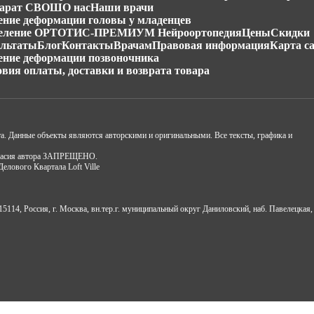
арат СВОШ
О нас
Наши врачи
ение деформации головы у младенцев
еление ОРТОТИС-ПРЕМИУМ Нейроортопедия
Цены
Скидки
ультаты
Блог
Контакты
Врачам
Правовая информация
Карта с
ение деформации позвоночника
овия оплаты, доставки и возврата товара
та. Данные объекты являются авторскими и оригинальными. Все тексты, графика и
огласия автора ЗАПРЕЩЕНО.
Делового Квартала Loft Ville
Россия, г. Москва, вн.тер.г. муниципальный округ Даниловский, наб. Павелецкая, 