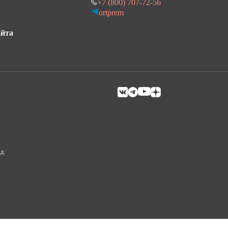
+7 (800) 707-72-56
ortprem
Написать в Telegram
айта
д.