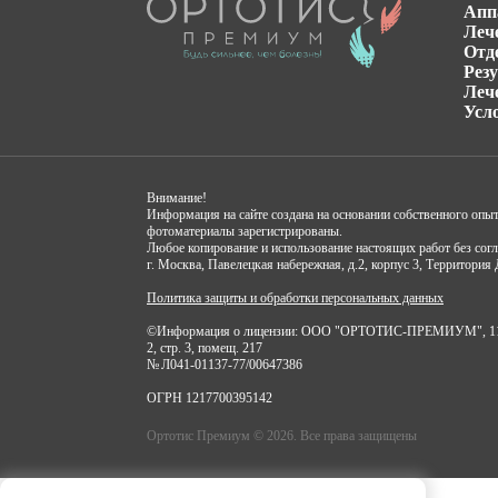
Апп
Леч
Отд
Рез
Леч
Усл
Внимание!
Информация на сайте создана на основании собственного опы
фотоматериалы зарегистрированы.
Любое копирование и использование настоящих работ без с
г. Москва, Павелецкая набережная, д.2, корпус 3, Территория 
Политика защиты и обработки персональных данных
©Информация о лицензии: ООО "ОРТОТИС-ПРЕМИУМ", 115114, 
2, стр. 3, помещ. 217
№ Л041-01137-77/00647386
ОГРН 1217700395142
Ортотис Премиум © 2026. Все права защищены