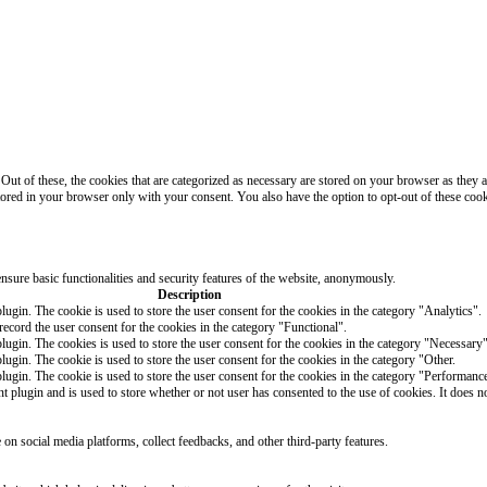
t of these, the cookies that are categorized as necessary are stored on your browser as they are
tored in your browser only with your consent. You also have the option to opt-out of these coo
nsure basic functionalities and security features of the website, anonymously.
Description
gin. The cookie is used to store the user consent for the cookies in the category "Analytics".
ecord the user consent for the cookies in the category "Functional".
gin. The cookies is used to store the user consent for the cookies in the category "Necessary"
gin. The cookie is used to store the user consent for the cookies in the category "Other.
gin. The cookie is used to store the user consent for the cookies in the category "Performanc
lugin and is used to store whether or not user has consented to the use of cookies. It does no
e on social media platforms, collect feedbacks, and other third-party features.