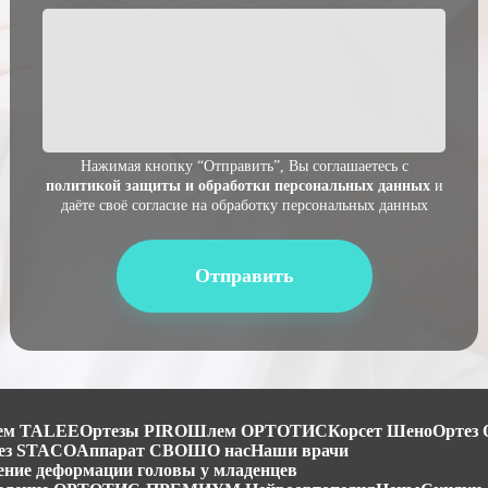
Нажимая кнопку “Отправить”, Вы соглашаетесь с
политикой защиты и обработки персональных данных
и
даёте своё согласие на обработку персональных данных
ем TALEE
Ортезы PIRO
Шлем ОРТОТИС
Корсет Шено
Ортез
ез STACO
Аппарат СВОШ
О нас
Наши врачи
ение деформации головы у младенцев