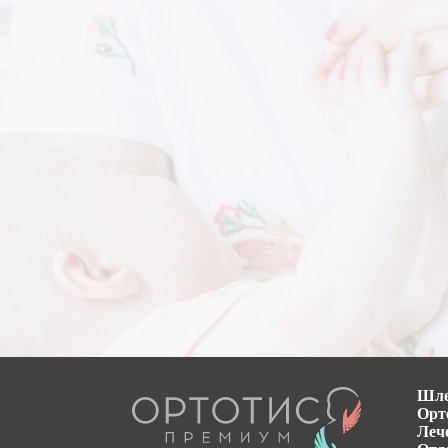
Шл
Орт
Леч