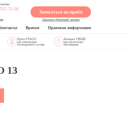
сплатны
 707-72-56
Записаться на приём
Заказать обратный звонок
ram
Контакты
Врачам
Правовая информация
Ортез STACO
Аппарат СВОШ
для стабилизации
при спастических
тазобедренного сустава
заболеваниях
 13