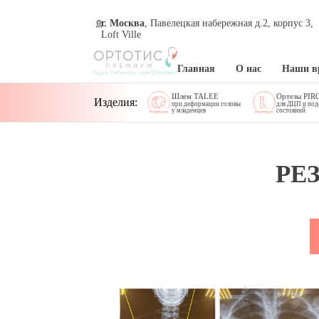
г. Москва
, Павелецкая набережная д.2, корпус 3,
Loft Ville
Главная
О нас
Наши в
Шлем TALEE
Ортезы PIR
Изделия:
при деформации головы
для ДЦП и по
у младенцев
состояний
РЕ