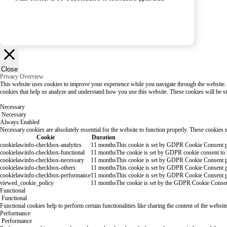
Хорошо
Close
Privacy Overview
This website uses cookies to improve your experience while you navigate through the website. Ou
cookies that help us analyze and understand how you use this website. These cookies will be s
Necessary
Necessary
Always Enabled
Necessary cookies are absolutely essential for the website to function properly. These cookies e
Cookie
Duration
cookielawinfo-checkbox-analytics
11 months
This cookie is set by GDPR Cookie Consent plu
cookielawinfo-checkbox-functional
11 months
The cookie is set by GDPR cookie consent to r
cookielawinfo-checkbox-necessary
11 months
This cookie is set by GDPR Cookie Consent plu
cookielawinfo-checkbox-others
11 months
This cookie is set by GDPR Cookie Consent plu
cookielawinfo-checkbox-performance
11 months
This cookie is set by GDPR Cookie Consent plu
viewed_cookie_policy
11 months
The cookie is set by the GDPR Cookie Consent p
Functional
Functional
Functional cookies help to perform certain functionalities like sharing the content of the websit
Performance
Performance