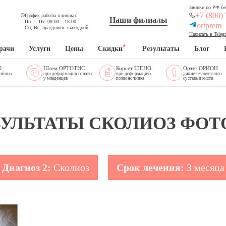
Звонки по РФ бе
+7 (800)
График работы клиники:
Наши филиалы
Пн — Пт: 09:00 – 18:00
ortprem
Сб, Вс, праздники: выходной
Написать в Teleg
рачи
Услуги
Цены
Скидки
Результаты
Блог
O
Шлем ОРТОТИС
Корсет ШЕНО
Ортез ОРИОН
добных
при деформации головы
при деформациях
для лучезапястного
у младенцев
позвоночника
сустава и кисти
ЗУЛЬТАТЫ СКОЛИОЗ ФОТО
Диагноз 2:
Сколиоз
Срок лечения:
3 месяца