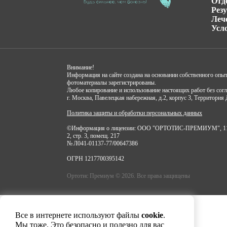
Отд
Рез
Леч
Усл
Внимание!
Информация на сайте создана на основании собственного опы
фотоматериалы зарегистрированы.
Любое копирование и использование настоящих работ без с
г. Москва, Павелецкая набережная, д.2, корпус 3, Территория 
Политика защиты и обработки персональных данных
©Информация о лицензии: ООО "ОРТОТИС-ПРЕМИУМ", 115114, 
2, стр. 3, помещ. 217
№ Л041-01137-77/00647386
ОГРН 1217700395142
Ортотис Премиум © 2026. Все права защищены
Все в интернете используют файлы
cookie
.
Мы тоже. Это безопасно и полезно для вас