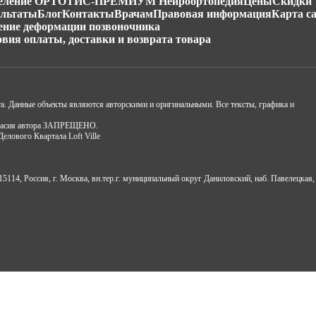
еление ОРТОТИС-ПРЕМИУМ Нейроортопедия
Цены
Скидки
ультаты
Блог
Контакты
Врачам
Правовая информация
Карта с
ение деформации позвоночника
овия оплаты, доставки и возврата товара
та. Данные объекты являются авторскими и оригинальными. Все тексты, графика и
огласия автора ЗАПРЕЩЕНО.
Делового Квартала Loft Ville
Россия, г. Москва, вн.тер.г. муниципальный округ Даниловский, наб. Павелецкая, 